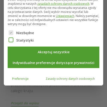
znajdziesz w naszych
zasadach ochrony danych osobowych
.
W
Wczesna wiosna do idealny moment na
celu skorzystania z tej oferty nie ma obowiązku wyrażania zgody
na przetwarzanie danych.
Swój wybór możesz wycofać lub
ostateczną ocenę stanu ozimin. Jakie
zmienić w dowolnym momencie w
Ustawieniach
.
Należy pamiętać,
największe problemy są dostrzegalne w tych
że w zależności od indywidualnych ustawień nie wszystkie funkcje
witryny mogą być dostępne.
uprawach? Czy oby na pewno oziminy
przezimowały bez zastrzeżeń?
Poniżej znajduje się lista grup usług, dla których można
Niezbędne
W tym sezonie z uwagi na przebieg zimy
Statystyki
najniebezpieczniejsze okazały się efekty
wyprzenia oraz wymoknięcia.
Akceptuj wszystkie
Większość szkód spowodowanych ujemnymi
skutkami przezimowania odnotowano w Polsce
Indywidualne preferencje dotyczące prywatności
Centralnej, Północnej oraz Północno-
Wschodniej.
Szacunkowa ilość pól zakwalifikowanych do
Preferencje
Zasady ochrony danych osobowych
przeorania raczej nie przekracza 4-5% w skali
całego kraju.
Przejdź do wpisu