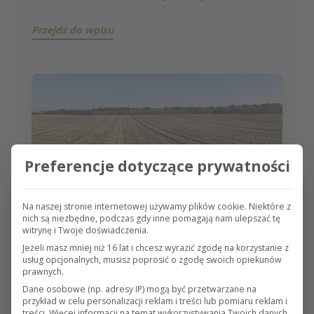
Przejdź do wpisu
Preferencje dotyczące prywatności
Na naszej stronie internetowej używamy plików cookie. Niektóre z
nich są niezbędne, podczas gdy inne pomagają nam ulepszać tę
witrynę i Twoje doświadczenia.
Jeżeli masz mniej niż 16 lat i chcesz wyrazić zgodę na korzystanie z
15 kwietnia 2021
usług opcjonalnych, musisz poprosić o zgodę swoich opiekunów
prawnych.
Ujemne skutki przezimowania a
Dane osobowe (np. adresy IP) mogą być przetwarzane na
przykład w celu personalizacji reklam i treści lub pomiaru reklam i
stan upraw rolnych
treści.
Więcej informacji na temat wykorzystywania Twoich danych