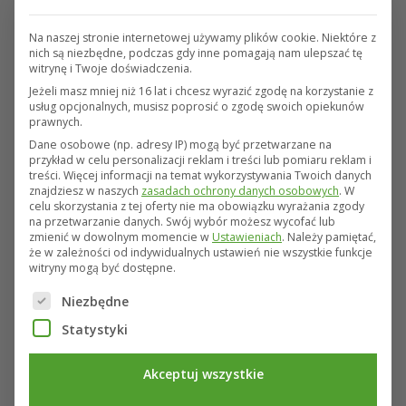
klient złożył reklamację, albo innego
wskazanego przez klienta środka
Na naszej stronie internetowej używamy plików cookie. Niektóre z
nich są niezbędne, podczas gdy inne pomagają nam ulepszać tę
komunikacji elektronicznej – w
witrynę i Twoje doświadczenia.
przypadku gdy reklamacja została
Jeżeli masz mniej niż 16 lat i chcesz wyrazić zgodę na korzystanie z
złożona przez klienta z
usług opcjonalnych, musisz poprosić o zgodę swoich opiekunów
prawnych.
wykorzystaniem środka komunikacji
Dane osobowe (np. adresy IP) mogą być przetwarzane na
elektronicznej;
przykład w celu personalizacji reklam i treści lub pomiaru reklam i
na adres klienta do doręczeń
treści.
Więcej informacji na temat wykorzystywania Twoich danych
znajdziesz w naszych
zasadach ochrony danych osobowych
.
W
elektronicznych, o którym mowa w art.
celu skorzystania z tej oferty nie ma obowiązku wyrażania zgody
2 pkt 1 ustawy z dnia 18 listopada 2020
na przetwarzanie danych.
Swój wybór możesz wycofać lub
zmienić w dowolnym momencie w
Ustawieniach
.
Należy pamiętać,
r. o doręczeniach elektronicznych,
że w zależności od indywidualnych ustawień nie wszystkie funkcje
wpisany do bazy adresów
witryny mogą być dostępne.
elektronicznych, o której mowa w art.
Poniżej znajduje się lista grup usług, dla których można
Niezbędne
25 tej ustawy – w przypadku gdy
Statystyki
reklamacja została wysłana przez
klienta na adres do doręczeń
Akceptuj wszystkie
elektronicznych.
Osobie fizycznej, która złożyła reklamację