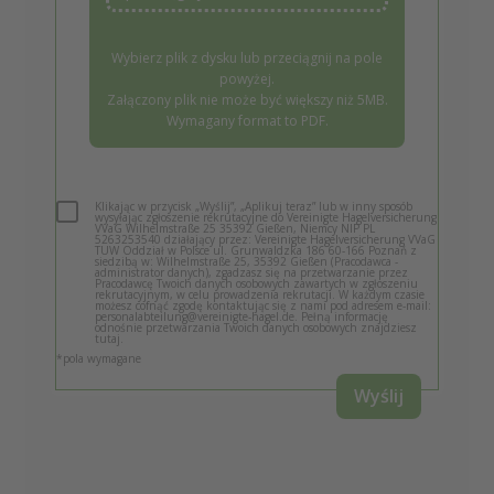
Wybierz plik z dysku lub przeciągnij na pole
powyżej.
Załączony plik nie może być większy niż 5MB.
Wymagany format to PDF.
Klikając w przycisk „Wyślij”, „Aplikuj teraz” lub w inny sposób
wysyłając zgłoszenie rekrutacyjne do Vereinigte Hagelversicherung
VVaG Wilhelmstraße 25 35392 Gießen, Niemcy NIP PL
5263253540 działający przez: Vereinigte Hagelversicherung VVaG
TUW Oddział w Polsce ul. Grunwaldzka 186 60-166 Poznań z
siedzibą w: Wilhelmstraße 25, 35392 Gießen (Pracodawca -
administrator danych), zgadzasz się na przetwarzanie przez
Pracodawcę Twoich danych osobowych zawartych w zgłoszeniu
rekrutacyjnym, w celu prowadzenia rekrutacji. W każdym czasie
możesz cofnąć zgodę kontaktując się z nami pod adresem e-mail:
personalabteilung@vereinigte-hagel.de. Pełną informację
odnośnie przetwarzania Twoich danych osobowych znajdziesz
tutaj
.
*pola wymagane