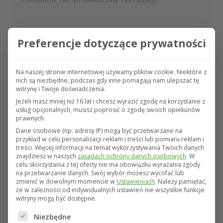
Nie znalazłeś stanowiska,
Preferencje dotyczące prywatności
którego szukasz?
Zostaw nam swoje CV - skontaktujemy się z
Na naszej stronie internetowej używamy plików cookie. Niektóre z
nich są niezbędne, podczas gdy inne pomagają nam ulepszać tę
Tobą w przyszłych rekrutacjach.
witrynę i Twoje doświadczenia.
Jeżeli masz mniej niż 16 lat i chcesz wyrazić zgodę na korzystanie z
usług opcjonalnych, musisz poprosić o zgodę swoich opiekunów
prawnych.
Dane osobowe (np. adresy IP) mogą być przetwarzane na
Aplikuj i dołącz do naszego zespołu!
przykład w celu personalizacji reklam i treści lub pomiaru reklam i
treści.
Więcej informacji na temat wykorzystywania Twoich danych
znajdziesz w naszych
zasadach ochrony danych osobowych
.
W
Imię*
celu skorzystania z tej oferty nie ma obowiązku wyrażania zgody
na przetwarzanie danych.
Swój wybór możesz wycofać lub
zmienić w dowolnym momencie w
Ustawieniach
.
Należy pamiętać,
że w zależności od indywidualnych ustawień nie wszystkie funkcje
Nazwisko*
witryny mogą być dostępne.
Poniżej znajduje się lista grup usług, dla których można
Niezbędne