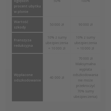
oględzin
50%
100%
procent ubytku
w plonie
Wartość
50 000 zł
90 000 zł
szkody
10% z sumy
10% z sumy
Franszyza
ubezpieczenia
ubezpieczenia
redukcyjna
= 10 000 zł
= 10 000 zł
70 000 zł
Maksymalna
wypłata
Wypłacone
odszkodowania
40 000 zł
odszkodowanie
nie może
przekroczyć
70% sumy
ubezpieczenia)