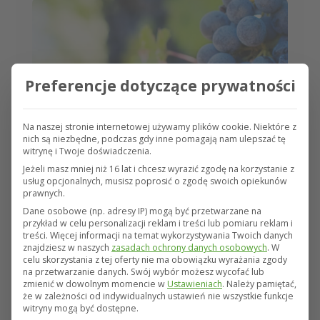
Preferencje dotyczące prywatności
Winnice
Na naszej stronie internetowej używamy plików cookie. Niektóre z
nich są niezbędne, podczas gdy inne pomagają nam ulepszać tę
witrynę i Twoje doświadczenia.
Jeżeli masz mniej niż 16 lat i chcesz wyrazić zgodę na korzystanie z
usług opcjonalnych, musisz poprosić o zgodę swoich opiekunów
prawnych.
Dane osobowe (np. adresy IP) mogą być przetwarzane na
przykład w celu personalizacji reklam i treści lub pomiaru reklam i
Owoce
treści.
Więcej informacji na temat wykorzystywania Twoich danych
znajdziesz w naszych
zasadach ochrony danych osobowych
.
W
Poznaj zakres ubezpieczenia owoców
celu skorzystania z tej oferty nie ma obowiązku wyrażania zgody
na przetwarzanie danych.
Swój wybór możesz wycofać lub
zmienić w dowolnym momencie w
Ustawieniach
.
Należy pamiętać,
że w zależności od indywidualnych ustawień nie wszystkie funkcje
Ubezpieczone ryzyka
Grad
witryny mogą być dostępne.