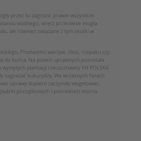
ogły przez to zagrozić prawie wszystkim
 bilansu wodnego, wręcz przeciwnie mogła
du, ale również związane z tym skutki w
skiego. Producenci warzyw, zbóż, rzepaku czy
się do końca. Na polach uprawnych pozostała
lub wymytych plantacji rzeczoznawcy VH POLSKA
ły zagrażać kukurydzy. We wczesnych fazach
kowo uprawy dopiero zaczynały wegetować,
ględzin początkowych i pośrednich można