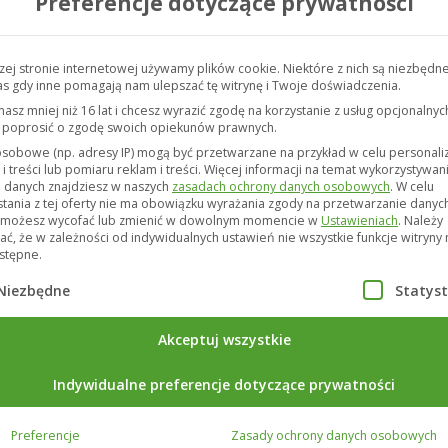
Preferencje dotyczące prywatności
zej stronie internetowej używamy plików cookie. Niektóre z nich są niezbędne
s gdy inne pomagają nam ulepszać tę witrynę i Twoje doświadczenia.
masz mniej niż 16 lat i chcesz wyrazić zgodę na korzystanie z usług opcjonalnyc
 poprosić o zgodę swoich opiekunów prawnych.
sobowe (np. adresy IP) mogą być przetwarzane na przykład w celu personaliz
i treści lub pomiaru reklam i treści.
Więcej informacji na temat wykorzystywan
 danych znajdziesz w naszych
zasadach ochrony danych osobowych
.
W celu
stania z tej oferty nie ma obowiązku wyrażania zgody na przetwarzanie danyc
 możesz wycofać lub zmienić w dowolnym momencie w
Ustawieniach
.
Należy
ać, że w zależności od indywidualnych ustawień nie wszystkie funkcje witryn
stępne.
ej znajduje się lista grup usług, dla których można udzielić
Niezbędne
Statyst
Akceptuj wszystkie
Indywidualne preferencje dotyczące prywatności
Preferencje
Zasady ochrony danych osobowych