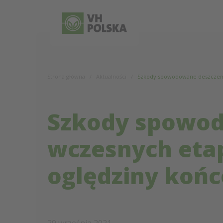
Pomiń i przejdź do treści
Strona główna
Aktualności
Szkody spowodowane deszczem 
Szkody spowo
wczesnych eta
oględziny koń