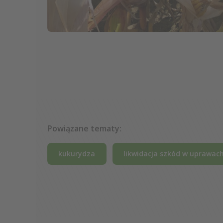
Powiązane tematy:
kukurydza
likwidacja szkód w uprawac