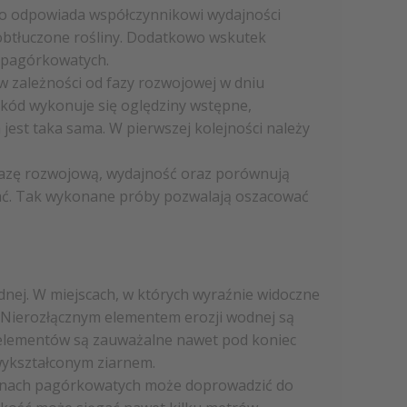
 to odpowiada współczynnikowi wydajności
obtłuczone rośliny. Dodatkowo wskutek
 pagórkowatych.
 zależności od fazy rozwojowej w dniu
zkód wykonuje się oględziny wstępne,
est taka sama. W pierwszej kolejności należy
 fazę rozwojową, wydajność oraz porównują
ijać. Tak wykonane próby pozwalają oszacować
ej. W miejscach, w których wyraźnie widoczne
. Nierozłącznym elementem erozji wodnej są
oelementów są zauważalne nawet pod koniec
 wykształconym ziarnem.
renach pagórkowatych może doprowadzić do