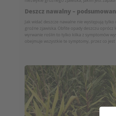
niezwykle groźnego zjawiska, jakim jest zapad
Deszcz nawalny – podsumowan
Jak widać deszcze nawalne nie występują tylko 
groźne zjawiska. Obfite opady deszczu oprócz 
wyrwanie roślin to tylko kilka z symptomów w
obejmuje wszystkie te symptomy, przez co jes