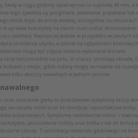
ny, kiedy w ciągu godziny opad wynosi co najmniej 40 mm, a
enia tego zjawiska są: pozginane, połamane, popękane lub 
go może dojść do erozji wodnej, szczególnie na obszarach
 w uprawie kukurydzy na ziarno musi zostać dostosowane w
zaru plantacji. Najczęściej jednak w przypadku wczesnych s
yka określenia ubytku w plonie na oględzinach końcowych j
wieniem mogą być zdjęcia lotnicze wykonane dronem.
 strat bezpośrednio na polu, to znaczy: określają obsadę,
 kolbami z miejsc, gdzie rośliny mogły normalnie się rozw
wet kilku deszczy nawalnych w jednym sezonie.
u nawalnego
 oraz zamulenie gleby to podstawowe symptomy erozji wodn
gę na obsadę roślin oraz ich kondycję i wykształcone kolby
ładników pokarmowych. Symptomy niedoborów mikro- i makr
na łodydze, jasnozielone rośliny oraz kolba z nie do końca
kularne szkody. Translokacja materiału glebowego na te