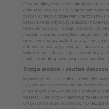
Przypomnijmy, iż deszcz uznaje się jako nawal
opadu nie mniejszy niż 4. Symptomami wystąpi
bezpośredniego oddziaływania deszczu nawalne
Szacowanie szkody z ryzyka deszczu nawalnego
wystąpienia szkody, rodzaju uszkodzeń czy obs
pośrednie oraz końcowe. Niemniej jednak metod
wyznaczyć obszary uszkodzone, ogromnym ułat
Potem rzeczoznawcy przystępują do szacowania
wykształcone kolby w miejscach uszkodzonych z
ubytek w plonie spowodowany wystąpieniem na
Erozja wodna – skutek deszcz
Wymycie, przemieszczenie materiału glebowego
były podmycia roślin szczególnie zwrócono uwa
przesunięcia gleby, a wraz z nią cennych sk
wegetacji kukurydzy – fioletowe przebarwienia 
Erozja wodna może powodować również spekta