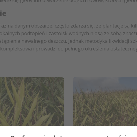
nięcie się gleby lub utworzenie długich rowów, których głę
ie
raz na danym obszarze, często zdarza się, że plantacje są k
lokalnych podtopień i zastoisk wodnych niosą ze sobą znacz
ystąpienia nawalnego deszczu. Jednak metodyka likwidacji 
t kompleksowa i prowadzi do pełnego określenia ostateczne