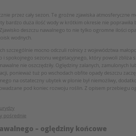
znie przez cały sezon. Te groźne zjawiska atmosferyczne m
ety bardzo duża ilość wody w krótkim okresie nie poprawiła
Zjawisko deszczu nawalnego to nie tylko ogromne ilości opa
toisk wodnych.
h szczególnie mocno odczuli rolnicy z województwa małopol
o i spokojnego sezonu wegetacyjnego, który powoli zbliża 
 nawalne nie oszczędziły. Oględziny zalanych, zamulonych 
cji, ponieważ tuż po wschodach obfite opady deszczu zaczę
nego na ostateczny ubytek w plonie był niemożliwy, dodat
owadzane pod koniec rozwoju roślin. Z opisem przebiegu o
kurydzy
y pośrednie
nawalnego – oględziny końcowe