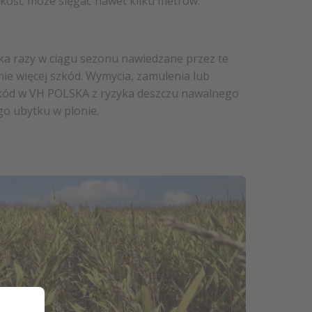
bokość może sięgać nawet kilku metrów.
ilka razy w ciągu sezonu nawiedzane przez te
nie więcej szkód. Wymycia, zamulenia lub
szkód w VH POLSKA z ryzyka deszczu nawalnego
go ubytku w plonie.