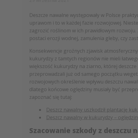
29 września 2021
Deszcze nawalne występowały w Polsce praktyc
uprawom i to w każdej fazie rozwojowej. Niest
zagrozić roślinom w ich prawidłowym rozwoju. 
postaci erozji wodnej, zamulenia gleby, czy zas
Konsekwencje groźnych zjawisk atmosferycznyc
kukurydzy z tamtych regionów nie mieli łatweg
większość kukurydzy na ziarno, której deszcze
przeprowadzali już od samego początku wegeta
rozwojowych określenie wpływu deszczu nawal
dlatego końcowe oględziny musiały być przepr
zapoznać się tutaj:
Deszcz nawalny uszkodził plantację ku
Deszcz nawalny w kukurydzy – oględzin
Szacowanie szkody z deszczu 