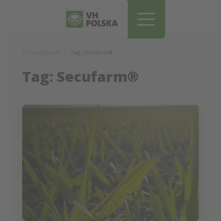
Pomiń i przejdź do treści
Strona główna
Tag: Secufarm®
Tag: Secufarm®