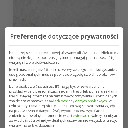
Preferencje dotyczące prywatności
Na naszej stronie internetowej używamy plików cookie. Niektóre z
nich są niezbędne, podczas gdy inne pomagają nam ulepszać tę
witrynę i Twoje doświadczenia.
27 maja 2020
Jeżeli masz mniej niż 16 lat i chcesz wyrazić zgodę na korzystanie z
Szkody przymrozkowe w uprawie
usług opcjonalnych, musisz poprosić o zgodę swoich opiekunów
prawnych.
kukurydzy w fazach 2-3 liścia
Dane osobowe (np. adresy IP) mogą być przetwarzane na
(BBCH 12-14)
przykład w celu personalizacji reklam i treści lub pomiaru reklam i
treści.
Więcej informacji na temat wykorzystywania Twoich danych
znajdziesz w naszych
zasadach ochrony danych osobowych
.
W
Obecnie rolnicy wykonują zabiegi
celu skorzystania z tej oferty nie ma obowiązku wyrażania zgody
agrotechniczne mające na celu zwalczanie
na przetwarzanie danych.
Swój wybór możesz wycofać lub
zmienić w dowolnym momencie w
Ustawieniach
.
Należy pamiętać,
chwastów w kukurydzy. W niektórych częściach
że w zależności od indywidualnych ustawień nie wszystkie funkcje
Polski można natomiast zaobserwować
witryny mogą być dostępne.