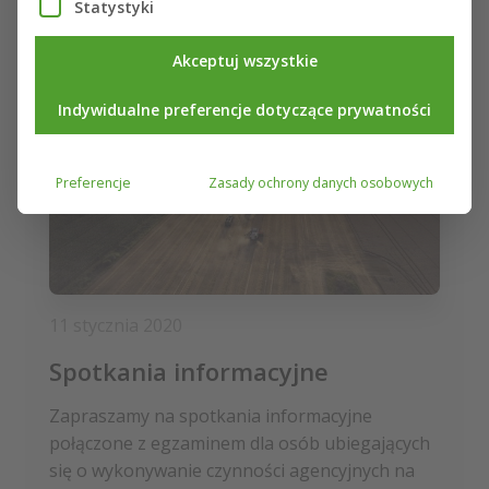
Statystyki
Akceptuj wszystkie
Indywidualne preferencje dotyczące prywatności
Preferencje
Zasady ochrony danych osobowych
11 stycznia 2020
Spotkania informacyjne
Zapraszamy na spotkania informacyjne
połączone z egzaminem dla osób ubiegających
się o wykonywanie czynności agencyjnych na