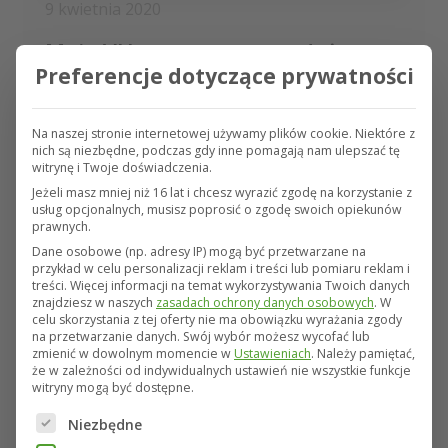
9 kwietnia 2020
Moje VH – system sprzedaży
Preferencje dotyczące prywatności
ubezpieczeń upraw
Cieszymy się, że mogliśmy w ręce naszych
Na naszej stronie internetowej używamy plików cookie. Niektóre z
Agentów przekazać system ubezpieczeń upraw
nich są niezbędne, podczas gdy inne pomagają nam ulepszać tę
– Moje VH. Moje VH to złożony system, który
witrynę i Twoje doświadczenia.
już niedługo, poza możliwością ubezpieczeń
Jeżeli masz mniej niż 16 lat i chcesz wyrazić zgodę na korzystanie z
usług opcjonalnych, musisz poprosić o zgodę swoich opiekunów
upraw, oferować będzie wiele innych aplikacji
prawnych.
związanych z uprawami, szkodami,
Dane osobowe (np. adresy IP) mogą być przetwarzane na
korespondencją czy pogodą. Już teraz praca w
przykład w celu personalizacji reklam i treści lub pomiaru reklam i
treści.
Więcej informacji na temat wykorzystywania Twoich danych
naszym systemie gwarantuje: najdokładniejszy
znajdziesz w naszych
zasadach ochrony danych osobowych
.
W
sposób oznaczania działek i pól, bieżący
celu skorzystania z tej oferty nie ma obowiązku wyrażania zgody
na przetwarzanie danych.
Swój wybór możesz wycofać lub
podgląd na mapie pól i upraw należących do
zmienić w dowolnym momencie w
Ustawieniach
.
Należy pamiętać,
klienta, szybkie przygotowanie oferty i polisy.
że w zależności od indywidualnych ustawień nie wszystkie funkcje
witryny mogą być dostępne.
Poniżej znajduje się lista grup usług, dla których można
Przejdź do wpisu
Niezbędne