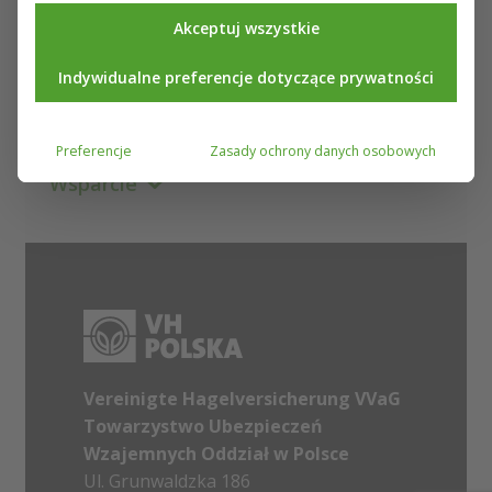
O nas
Akceptuj wszystkie
Nasze ubezpieczenia
Indywidualne preferencje dotyczące prywatności
Informacje
Preferencje
Zasady ochrony danych osobowych
Wsparcie
Vereinigte Hagelversicherung VVaG
Towarzystwo Ubezpieczeń
Wzajemnych Oddział w Polsce
Ul. Grunwaldzka 186