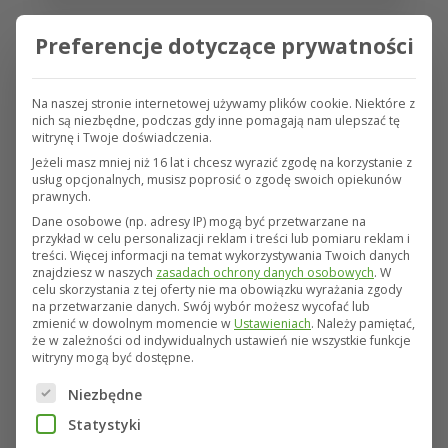
15 lipca 2021
Preferencje dotyczące prywatności
Początek żniw 2021
Na naszej stronie internetowej używamy plików cookie. Niektóre z
Od kilku dni rolnicy zbierają już jęczmień ozimy.
nich są niezbędne, podczas gdy inne pomagają nam ulepszać tę
Plony tej uprawy nie zapowiadają się w
witrynę i Twoje doświadczenia.
bieżącym roku wysokie, wszystko za sprawą
Jeżeli masz mniej niż 16 lat i chcesz wyrazić zgodę na korzystanie z
usług opcjonalnych, musisz poprosić o zgodę swoich opiekunów
niedostatków wody, jakie wystąpiły w
prawnych.
niektórych rejonach Polski.
Dane osobowe (np. adresy IP) mogą być przetwarzane na
przykład w celu personalizacji reklam i treści lub pomiaru reklam i
treści.
Więcej informacji na temat wykorzystywania Twoich danych
Przejdź do wpisu
znajdziesz w naszych
zasadach ochrony danych osobowych
.
W
celu skorzystania z tej oferty nie ma obowiązku wyrażania zgody
na przetwarzanie danych.
Swój wybór możesz wycofać lub
zmienić w dowolnym momencie w
Ustawieniach
.
Należy pamiętać,
że w zależności od indywidualnych ustawień nie wszystkie funkcje
witryny mogą być dostępne.
Poniżej znajduje się lista grup usług, dla których można
Niezbędne
Statystyki