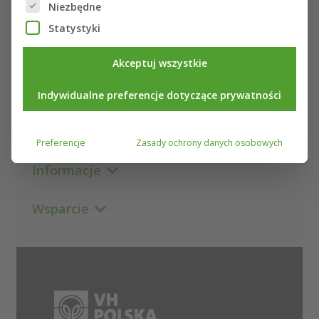
Poniżej znajduje się lista grup usług, dla których można
Niezbędne
Statystyki
Akceptuj wszystkie
O nas
Indywidualne preferencje dotyczące prywatności
Nasze ubezpieczenia
Preferencje
Zasady ochrony danych osobowych
Informacje
Wsparcie