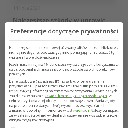
14 lipca 2020
Najczęstsze szkody w uprawie
borówki
Preferencje dotyczące prywatności
Uprawa borówki w Polsce rozwija się w
ostatnich latach bardzo dynamicznie. Obecnie
Na naszej stronie internetowej używamy plików cookie. Niektóre z
nich są niezbędne, podczas gdy inne pomagają nam ulepszać tę
jej powierzchnia uprawna wynosi blisko 8.500
witrynę i Twoje doświadczenia.
ha. Rosnący popyt na ten „super owoc” i
Jeżeli masz mniej niż 16 lat i chcesz wyrazić zgodę na korzystanie z
relatywnie dobre warunki przechowywania
usług opcjonalnych, musisz poprosić o zgodę swoich opiekunów
prawnych.
czynią ją interesującym – również dla rynku
Dane osobowe (np. adresy IP) mogą być przetwarzane na
produktów świeżych. Uprawa borówki jest
przykład w celu personalizacji reklam i treści lub pomiaru reklam i
jednak wymagająca a ryzyka pogodowe mają
treści.
Więcej informacji na temat wykorzystywania Twoich danych
dla niej szczególne znaczenie.
znajdziesz w naszych
zasadach ochrony danych osobowych
.
W
celu skorzystania z tej oferty nie ma obowiązku wyrażania zgody
na przetwarzanie danych.
Swój wybór możesz wycofać lub
zmienić w dowolnym momencie w
Ustawieniach
.
Należy pamiętać,
Przejdź do wpisu
że w zależności od indywidualnych ustawień nie wszystkie funkcje
witryny mogą być dostępne.